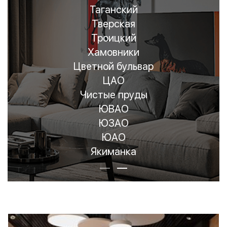
Басманный
ВАО
Замоскворечье
ЗАО
Красносельский
Мещанский
Остоженка
Патриаршие пруды
Пресненский
САО
СВАО