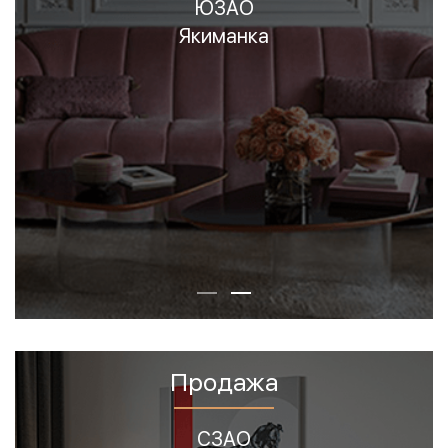
Замосквореье
ЗАО
Остоженка
Патриаршие пруды
Пресненский
САО
СВАО
СЗАО
Тверская
Хамовники
Продажа
Арбат